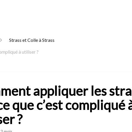
Strass et Colle à Strass
mpliqué à utiliser ?
ent appliquer les stra
ce que c’est compliqué 
ser ?
a 2 mois