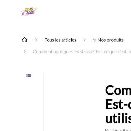
Tous les articles
✨ Nos produits
Comment appliquer les strass ? Est-ce que c’est co
Comm
Est-
utili
Mis à jour
il y 